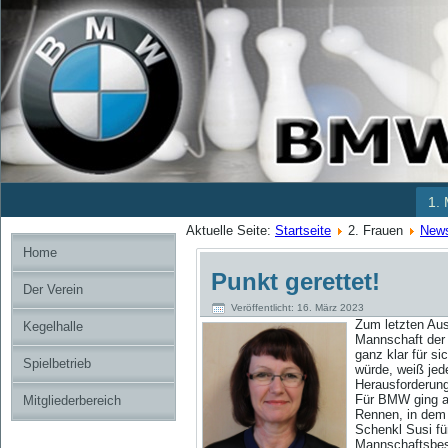
1.
Aktuelle Seite:
Startseite
2. Frauen
News
Home
Punkt gerettet!
Der Verein
Veröffentlicht: 16. März 2023
Zum letzte
n Au
Kegelhalle
Mannschaft der 
ganz klar für s
Spielbetrieb
würde, weiß jed
Herausforderung
Für BMW ging als
Mitgliederbereich
Rennen, in dem
Schenkl Susi fü
Mannschaftsbest