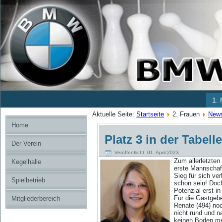
1.
Aktuelle Seite:
Startseite
2. Frauen
News
Home
Platz 3 in der Tabelle
Der Verein
Veröffentlicht: 01. April 2023
Zum
allerletzte
Kegelhalle
erste Mannschaft
Sieg für sich ve
Spielbetrieb
schon sein! Doch
Potenzial erst i
Für die Gastgebe
Mitgliederbereich
Renate (494) noc
nicht rund und n
keinen Boden meh