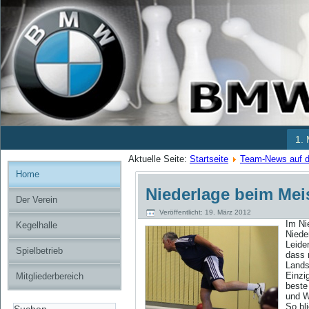
1.
Aktuelle Seite:
Startseite
Team-News auf de
Home
Niederlage beim Mei
Der Verein
Veröffentlicht: 19. März 2012
Im Ni
Kegelhalle
Niede
Leide
Spielbetrieb
dass 
Lands
Einzi
Mitgliederbereich
beste
und W
So bl