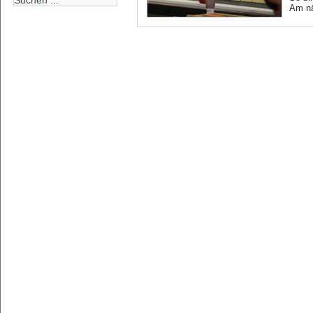
Am nä