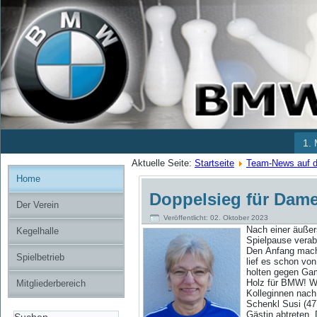
1.
Aktuelle Seite:
Startseite
Team-News auf de
Home
Doppelsieg für Damen
Der Verein
Veröffentlicht: 02. Oktober 2023
Nach
einer äuße
Kegelhalle
Spielpause verab
Den Anfang mach
Spielbetrieb
lief es schon von
holten gegen Gam
Holz für BMW! Wa
Mitgliederbereich
Kolleginnen nach
Schenkl Susi (477
Gästin abtreten.