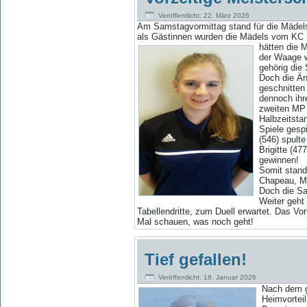
Veröffentlicht: 22. März 2026
Am Samstagvormittag stand für die Mädels 
als Gästinnen wurden die Mädels vom KC Be
hätten die 
der Waage w
gehörig die
Doch die Än
geschnitten
dennoch ihre
zweiten MP 
Halbzeitsta
Spiele gesp
(546) spult
Brigitte (4
gewinnen!
Somit stand
Chapeau, Mä
Doch die Sai
Weiter geht
Tabellendritte, zum Duell erwartet. Das Vo
Mal schauen, was noch geht!
Tief gefallen!
Veröffentlicht: 18. Januar 2026
Nach dem
Heimvortei