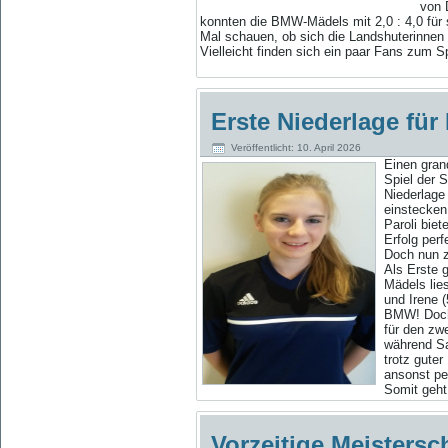
von 
konnten die BMW-Mädels mit 2,0 : 4,0 für
Mal schauen, ob sich die Landshuterinnen
Vielleicht finden sich ein paar Fans zum S
Erste Niederlage für
Veröffentlicht: 10. April 2026
Einen gra
n
Spiel der 
Niederlage
einstecken
Paroli bie
Erfolg perf
Doch nun z
Als Erste 
Mädels lie
und Irene 
BMW! Doch 
für den zw
während Sa
trotz gute
ansonst per
Somit geht
Vorzeitige Meistersch