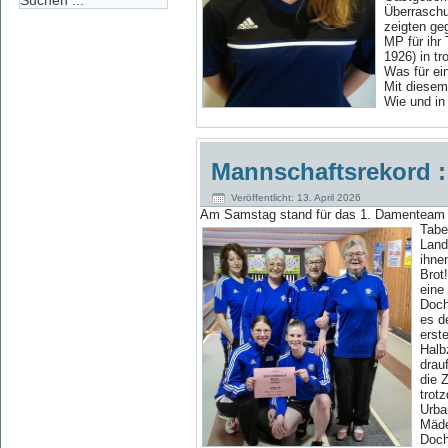
Überraschu
zeigten geg
MP für ihr
1926) in t
Was für ei
Mit diesem
Wie und in 
Mannschaftsrekord :
Veröffentlicht: 13. April 2026
Am Samstag stand für das 1. Damenteam von
Tabe
Land
ihne
Brot
eine
Doch
es d
erst
Halb
drau
die 
trot
Urba
Mäde
Doch