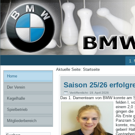
1.
Aktuelle Seite:
Startseite
Home
Saison 25/26 erfolgr
Der Verein
Veröffentlicht: 19. April 2026
Das 1. Damenteam von BMW konnte am Sam
Kegelhalle
felden I, 
einem 2,0 
Spielbetrieb
gingen die
Als Erste 
Panzram Sa
Mitgliederbereich
konnte, mu
geben! Hal
Gastgeberi