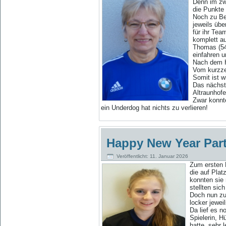
Denn im zw
die Punkte 
Noch zu Beg
jeweils übe
für ihr Te
komplett au
Thomas (547
einfahren u
Nach dem H
Vom kurzzei
Somit ist 
Das nächst
Altraunhofe
Zwar konnte
ein Underdog hat nichts zu verlieren!
Happy New Year Part
Veröffentlicht: 11. Januar 2026
Zum ersten
die auf Plat
konnten sie 
stellten sic
Doch nun zu
locker jewei
Da lief es n
Spielerin, H
hatte, sehr 