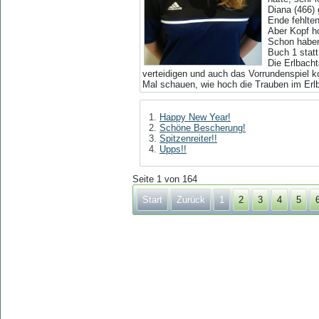
Diana (466)
Ende fehlte
Aber Kopf ho
Schon haben
Buch 1 stat
Die Erlbacht
verteidigen und auch das Vorrundenspiel ko
Mal schauen, wie hoch die Trauben im Erl
Happy New Year!
Schöne Bescherung!
Spitzenreiter!!
Upps!!
Seite 1 von 164
Start
Zurück
1
2
3
4
5