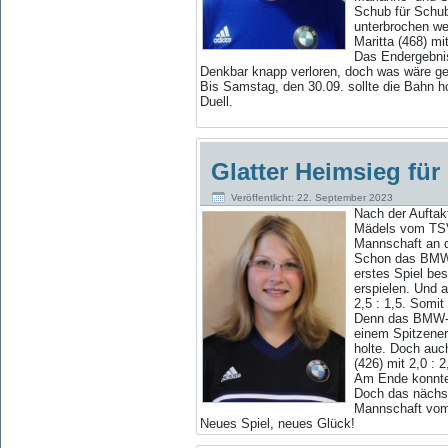
Schub für Schub
unterbrochen we
Maritta (468) mi
Das Endergebnis
Denkbar knapp verloren, doch was wäre ge
Bis Samstag, den 30.09. sollte die Bahn 
Duell.
Glatter Heimsieg für
Veröffentlicht: 22. September 2023
N
ach der Auftak
Mädels vom TSV 
Mannschaft an 
Schon das BMW-S
erstes Spiel bes
erspielen. Und a
2,5 : 1,5. Somi
Denn das BMW-Sc
einem Spitzener
holte. Doch auc
(426) mit 2,0 : 
Am Ende konnten
Doch das nächst
Mannschaft vo
Neues Spiel, neues Glück!