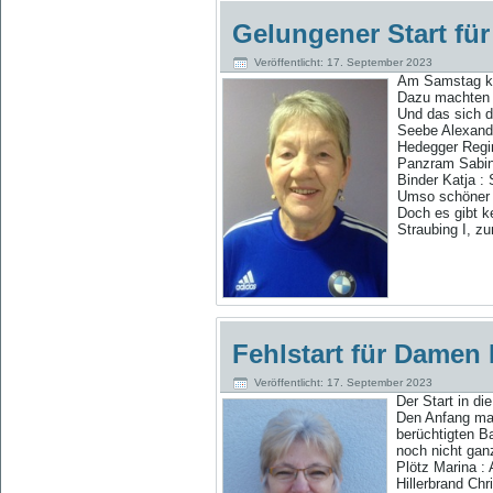
Gelungener Start fü
Veröffentlicht: 17. September 2023
Am
Samstag ka
Dazu machten s
Und das sich d
Seebe Alexandra
Hedegger Regin
Panzram Sabine
Binder Katja : 
Umso schöner w
Doch es gibt k
Straubing I, z
Fehlstart für Damen I
Veröffentlicht: 17. September 2023
Der Start in 
Den Anfang mac
berüchtigten B
noch nicht gan
Plötz Marina : 
Hillerbrand Chr