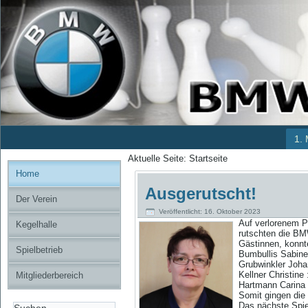
1.
Aktuelle Seite:
Startseite
Home
Ausgerutscht!
Der Verein
Veröffentlicht: 16. Oktober 2023
Auf ve
rlorenem 
Kegelhalle
rutschten die BM
Gästinnen, konnte
Spielbetrieb
Bumbullis Sabine :
Grubwinkler Johan
Kellner Christine 
Mitgliederbereich
Hartmann Carina :
Somit gingen die
Das nächste Spie