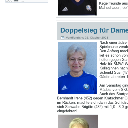
Kegelfreunde au
Mal schauen, ob`
Doppelsieg für Damen
Veröffentlicht: 02. Oktober 2023
Nach
einer äuße
Spielpause verab
Den Anfang mach
lief es schon von
holten gegen Gam
Holz für BMW! Wa
Kolleginnen nach
Schenkl Susi (477
Gästin abtreten.
Am Samstag ging 
Mädels vom SKC F
Auch das Startpa
Bernhardt Irene (452) gegen Krätschmer Gi
im Rücken, machte sich dann das Schlußduo
sich Schwabe Brigitte (432) mit 1,0 : 3,0
eingefahren!